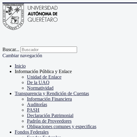
Buscar...
Cambiar navegación
Inicio
Información Pública y Enlace
Unidad de Enlace
De la UAQ
Normatividad
Transparencia y Rendición de Cuentas
Información Financiera
Auditorías
PASH
Declaración Patrimonial
Padrón de Proveedores
Obligaciones comunes y especificas
Fondos Federales