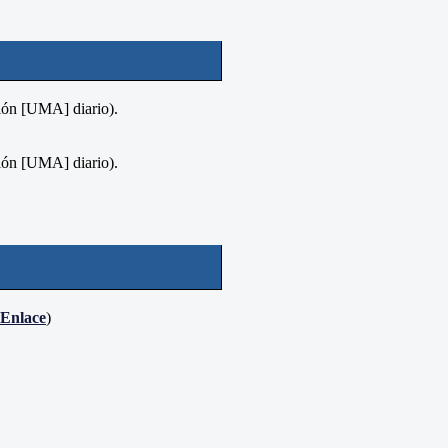
ión [UMA] diario).
ión [UMA] diario).
Enlace
)